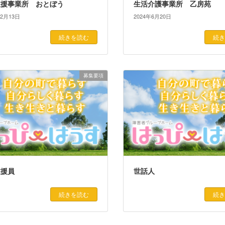
支援事業所 おとぼう
生活介護事業所 乙房苑
12月13日
2024年6月20日
続きを読む
続き
募集要項
支援員
世話人
続きを読む
続き