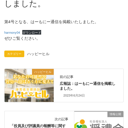
しました。
第4号となる、はーもにー通信を掲載いたしました。
harmony04
ダウンロード
ぜひご覧ください。
ハッピーヒル
カテゴリー
ハッピーヒル
前の記事
広報誌：はーもにー通信を掲載し
ました。
2023年6月24日
情報公開
次の記事
「役員及び評議員の報酬等に関す